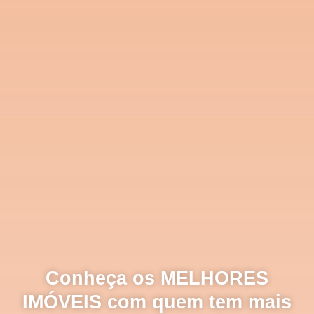
Conheça os MELHORES
IMÓVEIS com quem tem mais