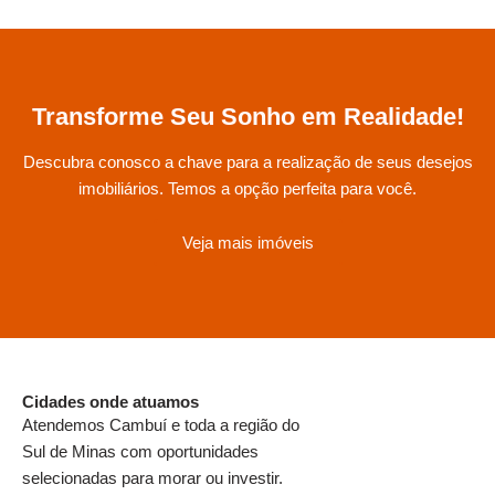
r
Transforme Seu Sonho em Realidade!
Descubra conosco a chave para a realização de seus desejos
imobiliários. Temos a opção perfeita para você.
Veja mais imóveis
Cidades onde atuamos
Atendemos
Cambuí
e toda a região do
Sul de Minas com oportunidades
selecionadas para morar ou investir.