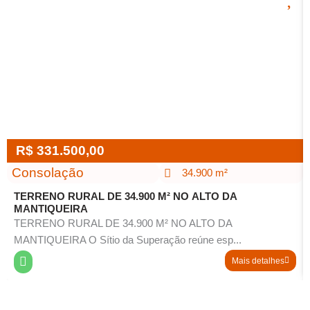
R$ 331.500,00
Consolação
34.900 m²
TERRENO RURAL DE 34.900 M² NO ALTO DA
MANTIQUEIRA
TERRENO RURAL DE 34.900 M² NO ALTO DA
MANTIQUEIRA O Sítio da Superação reúne esp...
E
Mais detalhes
n
v
i
a