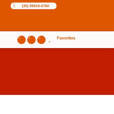
(35) 99918-6760
W
I
F
Favoritos
h
n
a
a
s
c
t
t
e
s
a
b
a
g
o
p
r
o
p
a
k
m