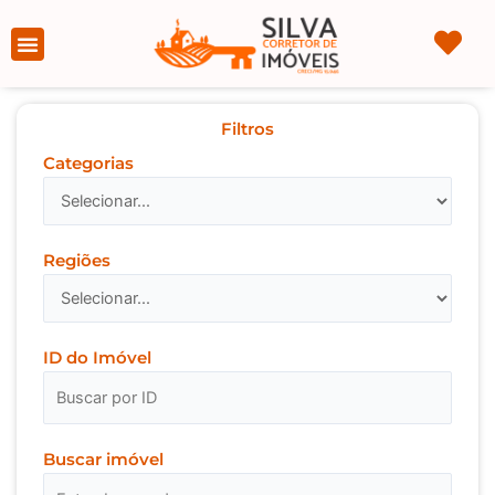
Ir
para
Página Inicial
Sobre nós
o
conteúdo
Filtros
Categorias
Regiões
ID do Imóvel
Buscar imóvel