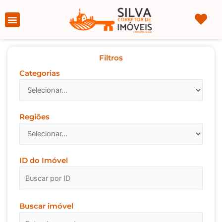
Ir
para
Página Inicial
Sobre nós
o
conteúdo
Filtros
Categorias
Regiões
ID do Imóvel
Buscar imóvel