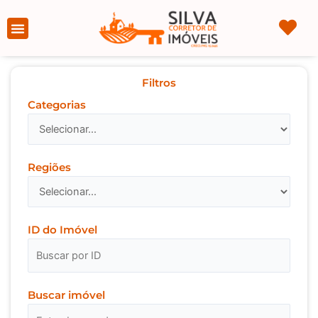
Ir
para
Página Inicial
Sobre nós
o
conteúdo
Filtros
Categorias
Regiões
ID do Imóvel
Buscar imóvel