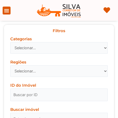
Ir
para
Página Inicial
Sobre nós
o
conteúdo
Filtros
Categorias
Regiões
ID do Imóvel
Buscar imóvel