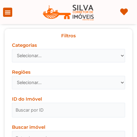
Ir
para
Página Inicial
Sobre nós
o
conteúdo
Filtros
Categorias
Regiões
ID do Imóvel
Buscar imóvel