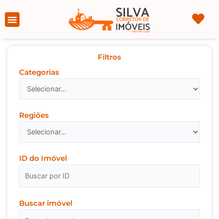
Ir
para
Página Inicial
Sobre nós
o
conteúdo
Filtros
Categorias
Regiões
ID do Imóvel
Buscar imóvel