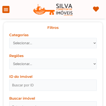
Ir
para
Página Inicial
Sobre nós
o
conteúdo
Filtros
Categorias
Regiões
ID do Imóvel
Buscar imóvel