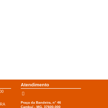
Atendimento
00
Praça da Bandeira, n° 46
RRA
Cambuí - MG, 37600-000