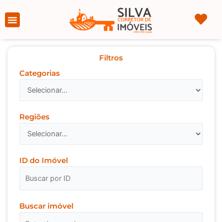
Ir
para
Página Inicial
Sobre nós
o
conteúdo
Filtros
Categorias
Regiões
ID do Imóvel
Buscar imóvel