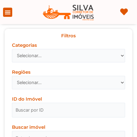
Ir
para
Página Inicial
Sobre nós
o
conteúdo
Filtros
Categorias
Regiões
ID do Imóvel
Buscar imóvel