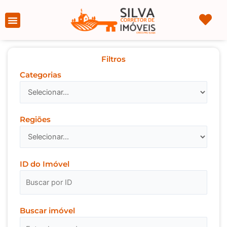
Ir
para
Página Inicial
Sobre nós
o
conteúdo
Filtros
Categorias
Regiões
ID do Imóvel
Buscar imóvel