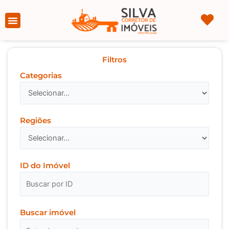
Ir
para
Página Inicial
Sobre nós
o
conteúdo
Filtros
Categorias
Regiões
ID do Imóvel
Buscar imóvel