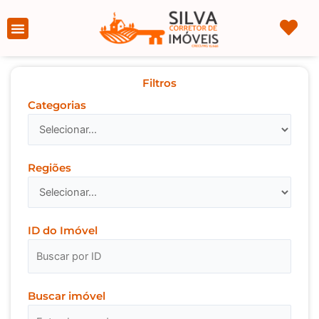
Ir
para
Página Inicial
Sobre nós
o
conteúdo
Filtros
Categorias
Regiões
ID do Imóvel
Buscar imóvel