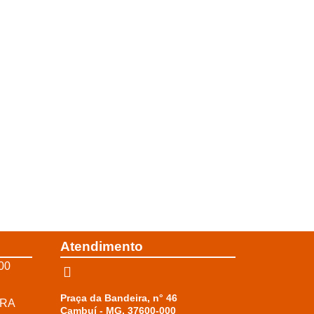
Atendimento
00
Praça da Bandeira, n° 46
RRA
Cambuí - MG, 37600-000