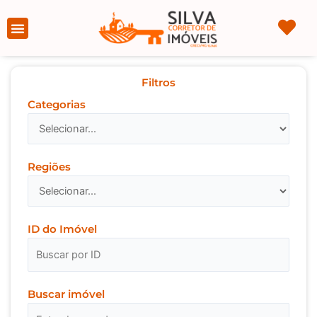
Ir
para
Página Inicial
Sobre nós
o
conteúdo
Filtros
Categorias
Regiões
ID do Imóvel
Buscar imóvel