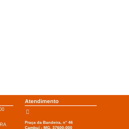
Atendimento
00
Praça da Bandeira, n° 46
RRA
Cambuí - MG, 37600-000