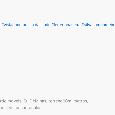
g
#vistapanoramica
#altitude
#terrenonaserra
#silvacorretordei
ordeimoveis
,
SulDeMinas
,
terreno60milmetros
,
ural
,
vistaespetacular