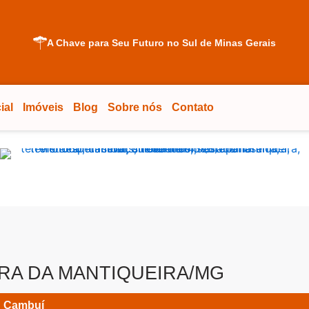
A Chave para Seu Futuro no Sul de Minas Gerais
ial
Imóveis
Blog
Sobre nós
Contato
RRA DA MANTIQUEIRA/MG
Cambuí