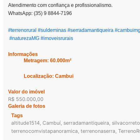
Atendimento com confiança e profissionalismo.
WhatsApp: (35) 9 8844-7196
#terrenorural
#suldeminas
#serradamantiqueira
#cambuim
#naturezaMG
#imoveisrurais
Informações
Metragem: 60.000m²
Localização: Cambui
Valor do imóvel
R$ 550.000,00
Galeria de fotos
Tags
altitude1514
,
Cambuí
,
serradamantiqueira
,
silvacorret
terrenocomvistapanoramica
,
terrenonaserra
,
TerrenoR