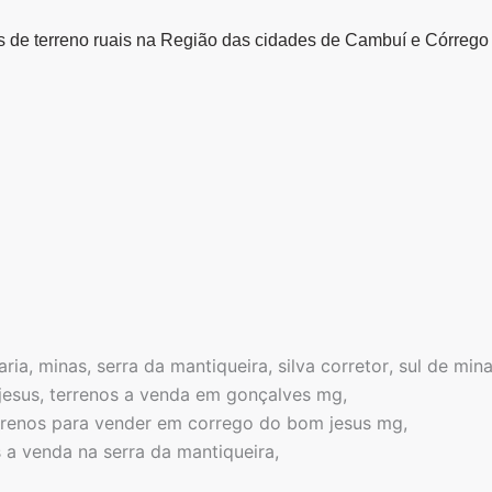
de terreno ruais na Região das cidades de Cambuí e Córrego
aria
,
minas
,
serra da mantiqueira
,
silva corretor
,
sul de min
jesus
,
terrenos a venda em gonçalves mg
,
rrenos para vender em corrego do bom jesus mg
,
s a venda na serra da mantiqueira
,