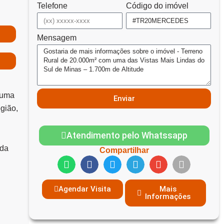
Telefone
Código do imóvel
Mensagem
 uma
Enviar
egião,
Atendimento pelo Whatssapp
 da
Compartilhar
Agendar Visita
Mais
Informações