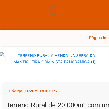
Ir
para
o
conteúdo
Fale com um corretor
Página Inic
Código: TR20MERCEDES
Terreno Rural de 20.000m² com um