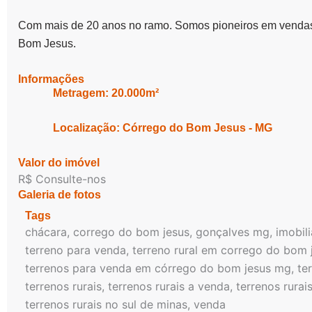
Com mais de 20 anos no ramo. Somos pioneiros em vendas 
Bom Jesus.
Informações
Metragem: 20.000m²
Localização: Córrego do Bom Jesus - MG
Valor do imóvel
R$ Consulte-nos
Galeria de fotos
Tags
chácara
,
corrego do bom jesus
,
gonçalves mg
,
imobili
terreno para venda
,
terreno rural em corrego do bom 
terrenos para venda em córrego do bom jesus mg
,
te
terrenos rurais
,
terrenos rurais a venda
,
terrenos rurai
terrenos rurais no sul de minas
,
venda