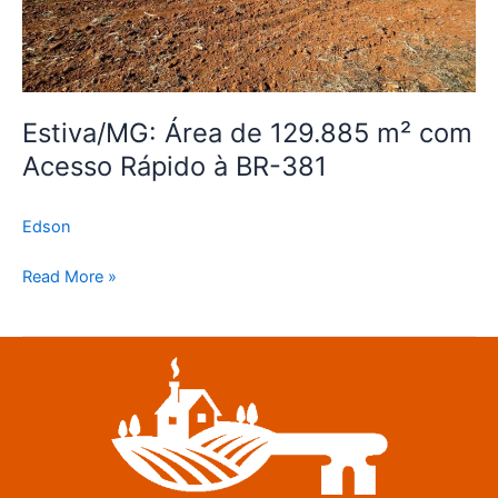
BR-
381
Estiva/MG: Área de 129.885 m² com
Acesso Rápido à BR-381
Edson
Read More »