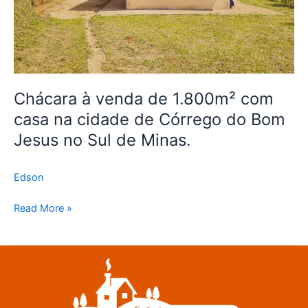
cidade
de
Córrego
do
Bom
Jesus
Chácara à venda de 1.800m² com
no
casa na cidade de Córrego do Bom
Sul
de
Jesus no Sul de Minas.
Minas.
Edson
Read More »