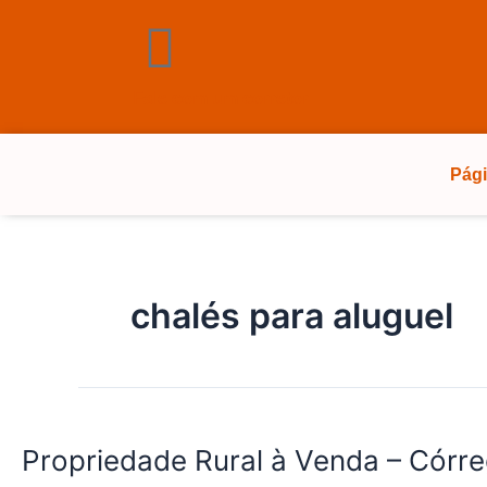
Ir
para
o
conteúdo
Fale com um corretor
Pági
chalés para aluguel
Propriedade
Rural
Propriedade Rural à Venda – Córr
à
Venda