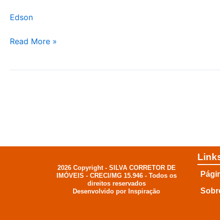
–
Edson
Córrego
do
Read More »
Bom
Jesus,
MG
Link
2026 Copyright - SILVA CORRETOR DE
Págin
IMÓVEIS - CRECI/MG 15.946 - Todos os
direitos reservados
Sobr
Desenvolvido por Inspiração