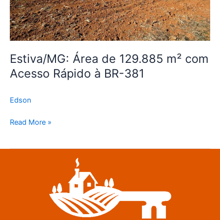
BR-
381
Estiva/MG: Área de 129.885 m² com
Acesso Rápido à BR-381
Edson
Read More »