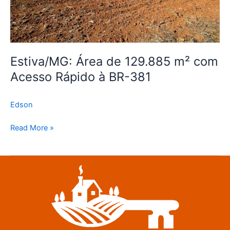
BR-
381
Estiva/MG: Área de 129.885 m² com
Acesso Rápido à BR-381
Edson
Read More »