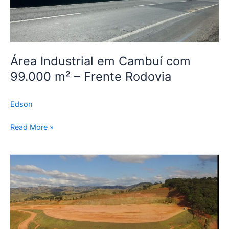
Rodovia
Área Industrial em Cambuí com
99.000 m² – Frente Rodovia
Edson
Read More »
Área
Industrial
com
186.000
m²
à