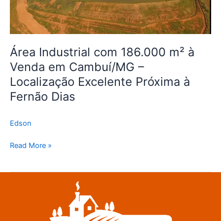
Venda
em
Cambuí/MG
–
Área Industrial com 186.000 m² à
Localização
Excelente
Venda em Cambuí/MG –
Próxima
Localização Excelente Próxima à
à
Fernão Dias
Fernão
Dias
Edson
Read More »