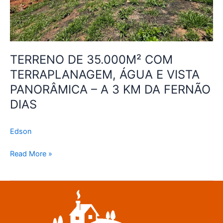
–
A
3
KM
DA
TERRENO DE 35.000M² COM
FERNÃO
TERRAPLANAGEM, ÁGUA E VISTA
DIAS
PANORÂMICA – A 3 KM DA FERNÃO
DIAS
Edson
Read More »