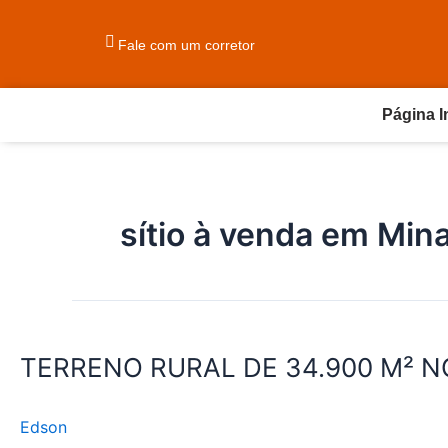
Ir
para
Fale com um corretor
o
conteúdo
Página In
sítio à venda em Min
TERRENO
RURAL
TERRENO RURAL DE 34.900 M² N
DE
34.900
M²
Edson
NO