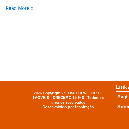
ALTO
Read More »
DA
MANTIQUEIRA
Link
2026 Copyright - SILVA CORRETOR DE
Págin
IMÓVEIS - CRECI/MG 15.946 - Todos os
direitos reservados
Sobr
Desenvolvido por Inspiração