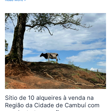
Sítio
de
10
alqueires
à
venda
na
Região
da
Cidade
de
Cambuí
com
excelente
Sítio de 10 alqueires à venda na
topografia
Região da Cidade de Cambuí com
e
acesso