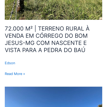
DO
BOM
JESUS-
MG
COM
72.000 M² | TERRENO RURAL À
NASCENTE
VENDA EM CÓRREGO DO BOM
E
VISTA
JESUS-MG COM NASCENTE E
PARA
VISTA PARA A PEDRA DO BAÚ
A
PEDRA
Edson
DO
BAÚ
Read More »
Terreno
Rural
de
10