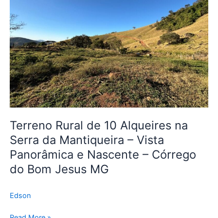
Alqueires
na
Serra
da
Mantiqueira
–
Vista
Panorâmica
e
Nascente
Terreno Rural de 10 Alqueires na
–
Serra da Mantiqueira – Vista
Córrego
do
Panorâmica e Nascente – Córrego
Bom
do Bom Jesus MG
Jesus
MG
Edson
Read More »