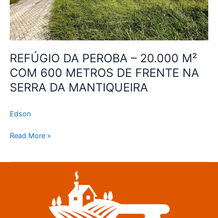
DE
FRENTE
NA
SERRA
DA
REFÚGIO DA PEROBA – 20.000 M²
MANTIQUEIRA
COM 600 METROS DE FRENTE NA
SERRA DA MANTIQUEIRA
Edson
Read More »