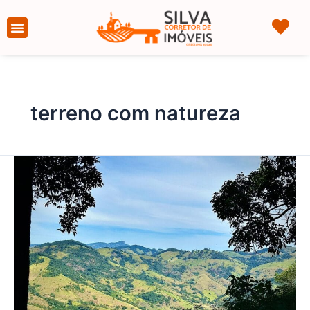
Ir
para
Página Inicial
Sobre nós
o
conteúdo
terreno com natureza
SÍTIO
DA
FÉ
–
TERRENO
RURAL
–
27.880
M²