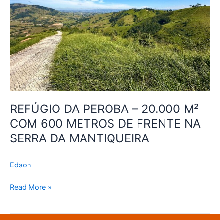
M²
COM
600
METROS
DE
FRENTE
NA
SERRA
DA
REFÚGIO DA PEROBA – 20.000 M²
MANTIQUEIRA
COM 600 METROS DE FRENTE NA
SERRA DA MANTIQUEIRA
Edson
Read More »