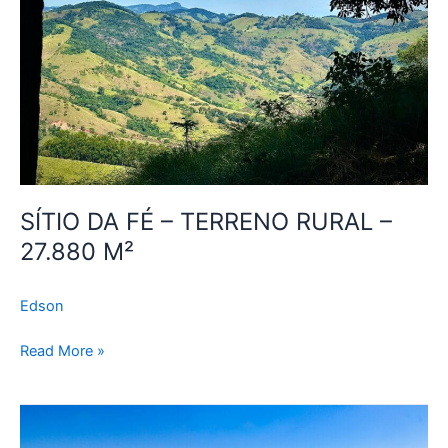
RURAL
–
27.880
M²
SÍTIO DA FÉ – TERRENO RURAL –
27.880 M²
Edson
Read More »
REFÚGIO
PAU-