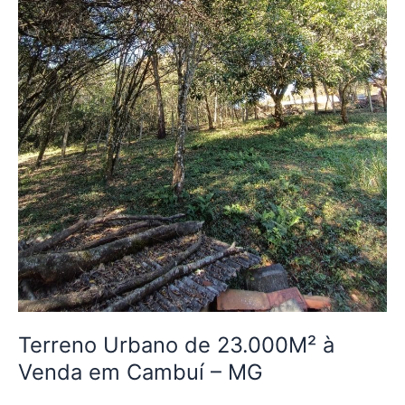
–
MG
Terreno Urbano de 23.000M² à
Venda em Cambuí – MG