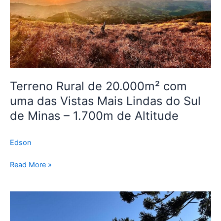
Vistas
Mais
Lindas
do
Sul
de
Minas
Terreno Rural de 20.000m² com
–
uma das Vistas Mais Lindas do Sul
1.700m
de
de Minas – 1.700m de Altitude
Altitude
Edson
Read More »
Terreno
à
venda