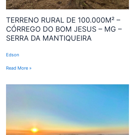
JESUS
–
MG
TERRENO RURAL DE 100.000M² –
–
CÓRREGO DO BOM JESUS – MG –
SERRA
SERRA DA MANTIQUEIRA
DA
MANTIQUEIRA
Edson
Read More »
Terreno
Rural
de
20.000m²
com
uma
das