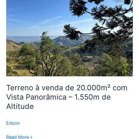
de
20.000m²
com
Vista
Panorâmica
–
1.550m
de
Altitude
Terreno à venda de 20.000m² com
Vista Panorâmica – 1.550m de
Altitude
Edson
Read More »