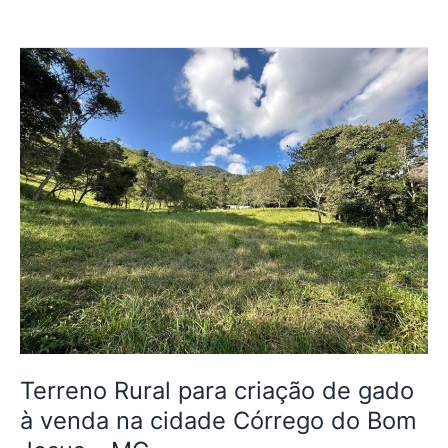
Terreno
Rural
para
criação
de
gado
à
venda
na
cidade
Córrego
do
Bom
Jesus
Terreno Rural para criação de gado
–
à venda na cidade Córrego do Bom
MG.