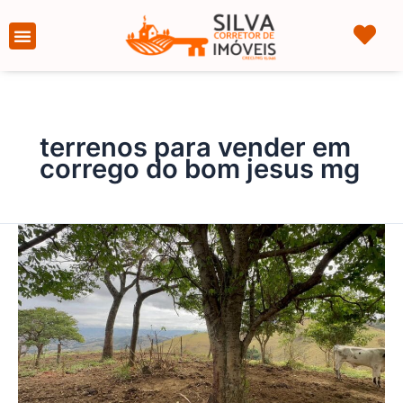
Ir
para
Página Inicial
Sobre nós
o
conteúdo
terrenos para vender em
corrego do bom jesus mg
TERRENO
RURAL
DE
100.000M²
–
CÓRREGO
DO
BOM